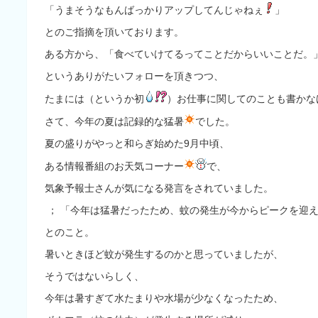
「うまそうなもんばっかりアップしてんじゃねぇ
」
とのご指摘を頂いております
。
ある方から、「食べていけてるってことだからいいことだ。
というありがたいフォローを頂きつつ、
たまには（というか初
）お仕事に関してのことも書かな
さて、今年の夏は記録的な猛暑
でした。
夏の盛りがやっと和らぎ始めた9月中頃、
ある情報番組
のお天気コーナー
で、
気象予報士さんが気になる発言をされていました。
； 「今年は猛暑だったため、蚊の発生が今からピークを迎
とのこと。
暑いときほど蚊が発生するのかと思っていましたが、
そうではないらしく、
今年は暑すぎて水たまりや水場が少なくなったため、