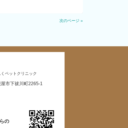
次のページ »
鹿屋市下祓川町2265-1
らの