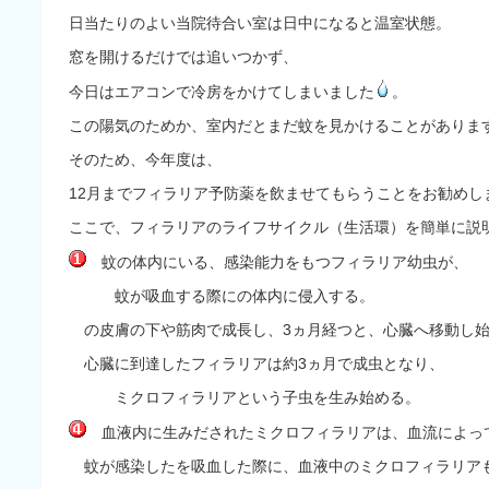
日当たりのよい当院待合い室は日中になると温室状態
。
窓を開けるだけでは追いつかず、
今日はエアコンで冷房
をかけてしまいました
。
この陽気のためか、室内だとまだ蚊を見かけることがありま
そのため、今年度は、
12月までフィラリア予防薬を飲ませてもらうことをお勧めし
ここで、フィラリアのライフサイクル（生活環）を簡単に説明
蚊の体内にいる、感染能力をもつフィラリア幼虫が、
蚊が吸血する際に
の体内に侵入する。
の皮膚の下や筋肉で成長し、3ヵ月経つと、心臓へ移動し
心臓に到達したフィラリアは約3ヵ月で成虫となり、
ミクロフィラリアという子虫を生み始める。
血液内に生みだされたミクロフィラリアは、血流によっ
蚊が感染した
を吸血した際に、血液中のミクロフィラリア