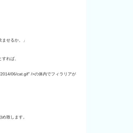
飲ませるか。」
とすれば、
ploads/2014/06/cat.gif" />の体内でフィラリアが
勧め致します。