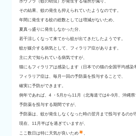
ボウフラ（蚊の幼虫）が発生する場所が減り、
その結果、蚊の発生も抑えられていたようなのです。
年間に発生する蚊の総数としては増減がないため、
夏真っ盛りに発生しなかった分、
若干涼しくなって来てから蚊が出てきだしたようです。
蚊が媒介する病気として、フィラリア症があります。
主に犬
で知られている病気ですが、
猫
にもフィラリアは感染します（日本での猫の全国平均感染率
フィラリア症は、毎月一回の予防薬を投与することで、
確実に予防ができます。
例年であれば、4 ・5月から11月（北海道では4~9月、沖
予防薬を投与する期間ですが、
予防薬は、蚊が発生しなくなった時の翌月まで投与するのが
現在、11月半ばを過ぎていますが、
ここ数日は特に天気が良いため
、