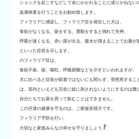
ショックを起こすなどして命にかかわることに成りかねない
血液検査を行うことをお勧め致します。
フィラリアに感染し、フィラリア症を発症した犬
は、
食欲がなくなる、咳をする、運動をすると倒れて失神、
呼吸が速くなる、赤い尿が出る、腹水が溜まることでお腹が
といった症状を示します。
のフィラリア症は、
食欲不振、咳、嘔吐、呼吸困難などを示すといわれますが、
犬に比べると症状が顕著ではないにも関らず、突然死するこ
は、室内といえども完全に蚊に刺されないようにするのは難
自分たちでお薬を買って飲むことはできません。
この仔達の健康を守るのは、ご家族皆様方です。
フィラリア予防を行い、
大切な
と家族みんなの幸せを守りましょう