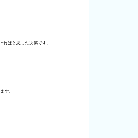
」
ければと思った次第です
。
えます。」