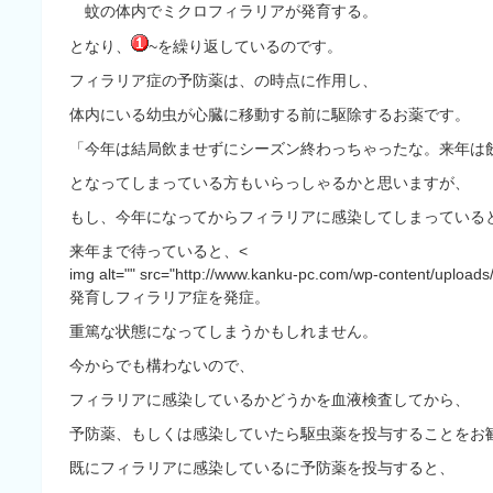
蚊の体内でミクロフィラリアが発育する。
となり、
~
を繰り返しているのです
。
フィラリア症の予防薬は、
の時点に作用し、
体内にいる幼虫が心臓に移動する前に駆除するお薬です。
「今年は結局飲ませずにシーズン終わっちゃったな
。来年は
となってしまっている方もいらっしゃるかと思いますが、
もし、今年になってからフィラリアに感染してしまっている
来年まで待っていると、
<
img alt="" src="http://www.kanku-pc.com/wp-content/u
発育しフィラリア症を発症。
重篤な状態になってしまうかもしれません。
今からでも構わないので、
フィラリアに感染しているかどうかを血液検査してから、
予防薬、もしくは感染していたら駆虫薬を投与することをお
既にフィラリアに感染している
に予防薬を投与すると、